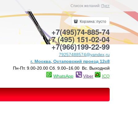
Список желаний:
Пуст
Корзина:
пусто
+7(495)74-885-74
+7 (495) 151-02-04
+7(966)199-22-99
79257488574@yandex,ru
г. Москва, Остаповский проезд 12с8
Пн-Пт. 9.00-20.00 Сб. 9.00–16.00 Вс. Выходной
WhatsApp
Viber
ICQ