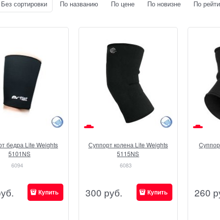
Без сортировки
По названию
По цене
По новизне
По рейти
т бедра Lite Weights
Суппорт колена Lite Weights
Cуппорт
5101NS
5115NS
6094
6083
руб.
300
руб.
260
р
Купить
Купить