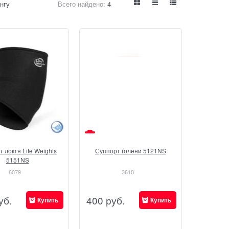
нгу
Всего найдено:
4
 локтя Lite Weights
Суппорт голени 5121NS
5151NS
6079
3610
уб.
400
руб.
Купить
Купить