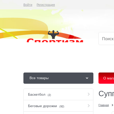
Войти
Регистрация
Все товары
О маг
Суп
Баскетбол
(2)
Главная
Беговые дорожки
(92)