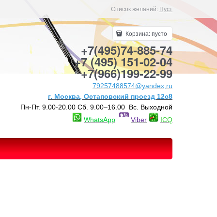
Список желаний:
Пуст
Корзина:
пусто
+7(495)74-885-74
+7 (495) 151-02-04
+7(966)199-22-99
79257488574@yandex,ru
г. Москва, Остаповский проезд 12с8
Пн-Пт. 9.00-20.00 Сб. 9.00–16.00 Вс. Выходной
WhatsApp
Viber
ICQ