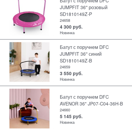
Батут с поручнем DFC
JUMPFIT 36'' розовый
SD1810149Z-P
24658
4 300
руб.
Новинка
Батут с поручнем DFC
JUMPFIT 36'' синий
SD1810149Z-B
24659
3 550
руб.
Новинка
Батут с поручнем DFC
AVENOR 36" JP07-C04-36H-B
24660
5 145
руб.
Новинка