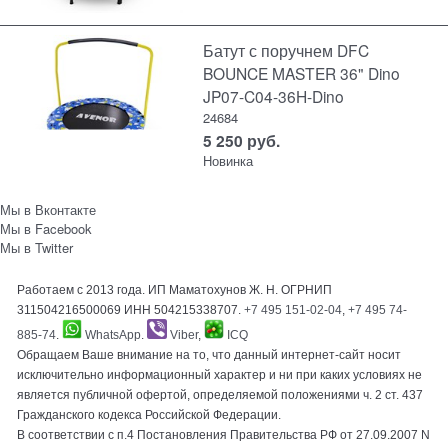
Батут с поручнем DFC
BOUNCE MASTER 36" Dino
JP07-C04-36H-Dino
24684
5 250
руб.
Новинка
Мы в Вконтакте
Мы в Facebook
Мы в Twitter
Работаем с 2013 года. ИП Маматохунов Ж. Н. ОГРНИП
311504216500069 ИНН 504215338707.
+7 495 151-02-04
,
+7 495 74-
885-74
.
WhatsApp
.
Viber
,
ICQ
Обращаем Ваше внимание на то, что данный интернет-сайт носит
исключительно информационный характер и ни при каких условиях не
является публичной офертой, определяемой положениями ч. 2 ст. 437
Гражданского кодекса Российской Федерации.
В соответствии с п.4 Постановления Правительства РФ от 27.09.2007 N