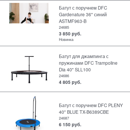
Батут с поручнем DFC
Gardenature 36'' синий
ASTMF963-B
24685
3 850
руб.
Новинка
Батут для джампинга с
пружинами DFC Trampoline
Dia 40" SLL100
24686
4 805
руб.
Батут с поручнем DFC PLENY
40" BLUE TX-B6389CBE
24687
6 150
руб.