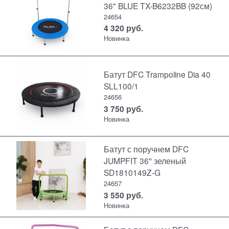
36" BLUE TX-B6232BB (92см)
24654
4 320
руб.
Новинка
Батут DFC Trampoline Dia 40
SLL100/1
24656
3 750
руб.
Новинка
Батут с поручнем DFC
JUMPFIT 36'' зеленый
SD1810149Z-G
24657
3 550
руб.
Новинка