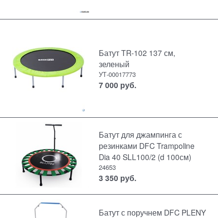
Батут TR-102 137 см,
зеленый
УТ-00017773
7 000
руб.
Батут для джампинга с
резинками DFC Trampoline
Dia 40 SLL100/2 (d 100см)
24653
3 350
руб.
Батут с поручнем DFC PLENY