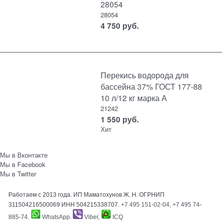
28054
28054
4 750
руб.
Перекись водорода для
бассейна 37% ГОСТ 177-88
10 л/12 кг марка А
21242
1 550
руб.
Хит
Мы в Вконтакте
Мы в Facebook
Мы в Twitter
Работаем с 2013 года. ИП Маматохунов Ж. Н. ОГРНИП
311504216500069 ИНН 504215338707.
+7 495 151-02-04
,
+7 495 74-
885-74
.
WhatsApp
.
Viber
,
ICQ