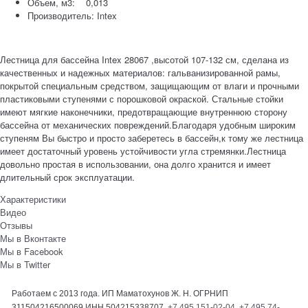
Объем, м3: 0,013
Производитель: Intex
Лестница для бассейна Intex 28067 ,высотой 107-132 см, сделана из
качественных и надежных материалов: гальванизированной рамы,
покрытой специальным средством, защищающим от влаги и прочными
пластиковыми ступенями с порошковой окраской. Стальные стойки
имеют мягкие наконечники, предотвращающие внутреннюю сторону
бассейна от механических повреждений.Благодаря удобным широким
ступеням Вы быстро и просто заберетесь в бассейн,к тому же лестница
имеет достаточный уровень устойчивости угла стремянки.Лестница
довольно простая в использовании, она долго хранится и имеет
длительный срок эксплуатации.
Характеристики
Видео
Отзывы
Мы в Вконтакте
Мы в Facebook
Мы в Twitter
Работаем с 2013 года. ИП Маматохунов Ж. Н. ОГРНИП
311504216500069 ИНН 504215338707.
+7 495 151-02-04
,
+7 495 74-